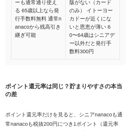
ーも通常通り使え
版がない（カード
る 65歳以上なら発
のみ） イトーヨー
行手数料無料 通常n
カドーが近くにな
anacoから残高引き
いと恩恵が薄い 6
継ぎ可能
0〜64歳はシニアデ
ー以外だと発行手
数料300円
ポイント還元率は同じ？貯まりやすさの本当
の差
ポイント還元率だけを見ると、シニアnanacoも通
常nanacoも税抜200円につき1ポイント（還元率