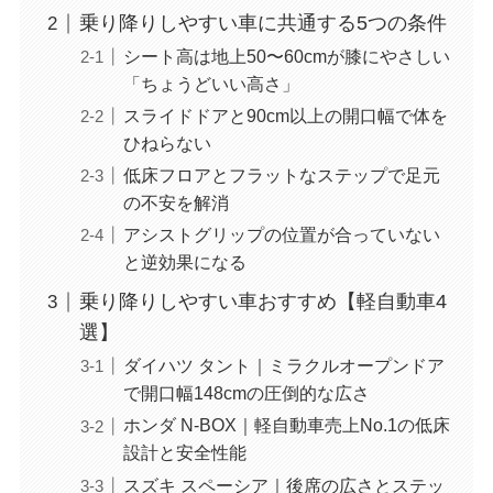
乗り降りしやすい車に共通する5つの条件
シート高は地上50〜60cmが膝にやさしい
「ちょうどいい高さ」
スライドドアと90cm以上の開口幅で体を
ひねらない
低床フロアとフラットなステップで足元
の不安を解消
アシストグリップの位置が合っていない
と逆効果になる
乗り降りしやすい車おすすめ【軽自動車4
選】
ダイハツ タント｜ミラクルオープンドア
で開口幅148cmの圧倒的な広さ
ホンダ N-BOX｜軽自動車売上No.1の低床
設計と安全性能
スズキ スペーシア｜後席の広さとステッ